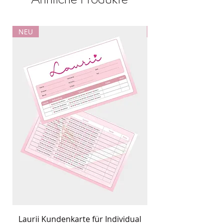
NEU
NEU
Laurii Kundenkarte für Individual
Individual Kits M