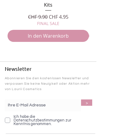
Kits
Standardpreis
Sale-Preis
CHF 9.90
CHF 4.95
FINAL SALE
In den Warenkorb
Newsletter
Abonnieren Sie den kostenlosen Newsletter und
verpassen Sie keine Neuigkeit oder Aktion mehr
von Laurii Cosmetics
>
Ich habe die
Datenschutzbestimmungen zur
Kenntnis genommen.