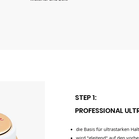
STEP 1:
PROFESSIONAL ULT
die Basis für ultrastarken Hal
wird "gleitend" auf den vorbe