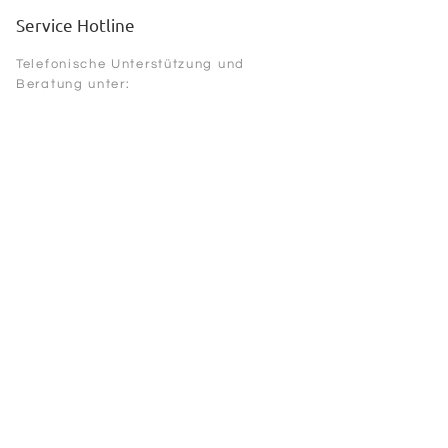
Service Hotline
Telefonische Unterstützung und
Beratung unter:
+41 44 240 05 05
Shop Service
Defektes Produkt
Nagelstudios mit unsere Produkten
Kontakt
Rückgabe
Informationen
Versandkosten und Zahlungsbedingungen
Datenschutz
AGB
Impressum
© Copyright 2021 - Laurii Cosmetics GmbH Alle Rechte vorbehalten.