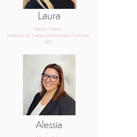
Laura
Master Trainer
Inhaberin & Trainer (nimmt keine Termine
an)
Alessia