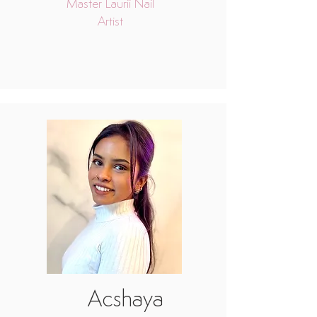
Master Laurii Nail
Artist
Acshaya