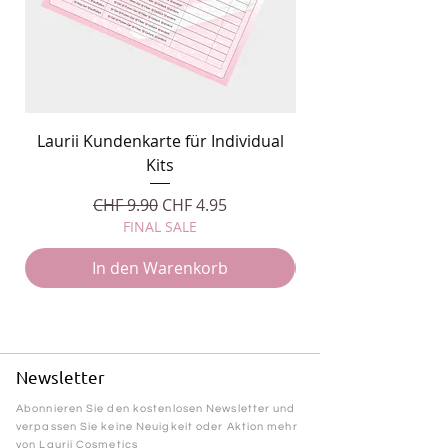
Laurii Kundenkarte für Individual
Individual Kits M
Kits
Standardpreis
Sale-Preis
CHF 9.90
CHF 4.95
FINAL SALE
In den Warenkorb
Newsletter
Abonnieren Sie den kostenlosen Newsletter und
verpassen Sie keine Neuigkeit oder Aktion mehr
von Laurii Cosmetics