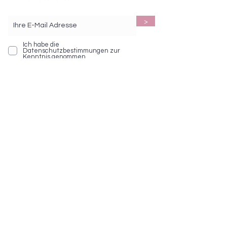
>
Ich habe die
Datenschutzbestimmungen zur
Kenntnis genommen.
BEZAHLEN MIT
Social Media
Service Hotline
Telefonische Unterstützung und