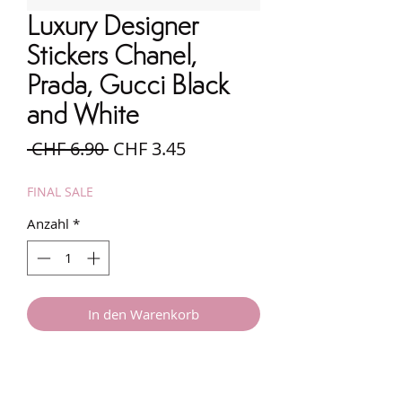
Luxury Designer
Stickers Chanel,
Prada, Gucci Black
and White
Standardpreis
Sale-
 CHF 6.90 
CHF 3.45
Preis
FINAL SALE
Anzahl
*
In den Warenkorb