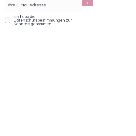
>
Ich habe die
Datenschutzbestimmungen zur
Kenntnis genommen.
BEZAHLEN MIT
Social Media
Service Hotline
Telefonische Unterstützung und
Beratung unter: