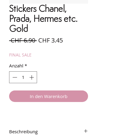
Stickers Chanel,
Prada, Hermes etc.
Gold
Standardpreis
Sale-
 CHF 6.90 
CHF 3.45
Preis
FINAL SALE
Anzahl
*
In den Warenkorb
Beschreibung