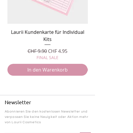
Laurii Kundenkarte für Individual
Individual Kits M
Kits
Standardpreis
Sale-Preis
CHF 9.90
CHF 4.95
FINAL SALE
In den Warenkorb
Newsletter
Abonnieren Sie den kostenlosen Newsletter und
verpassen Sie keine Neuigkeit oder Aktion mehr
von Laurii Cosmetics