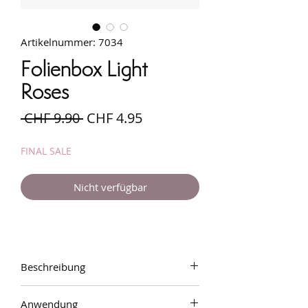
Artikelnummer: 7034
Folienbox Light
Roses
Standardpreis
Sale-
 CHF 9.90 
CHF 4.95
Preis
FINAL SALE
Nicht verfügbar
Beschreibung
Folien-Box mit 10 verschiedenen
Anwendung