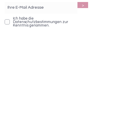
>
Ich habe die
Datenschutzbestimmungen zur
Kenntnis genommen.
BEZAHLEN MIT
Social Media
Service Hotline
Telefonische Unterstützung und
Beratung unter: