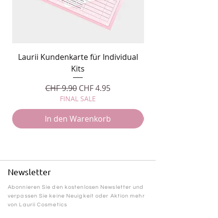
Laurii Kundenkarte für Individual
Individual Kits M
Kits
Standardpreis
Sale-Preis
CHF 9.90
CHF 4.95
FINAL SALE
In den Warenkorb
Newsletter
Abonnieren Sie den kostenlosen Newsletter und
verpassen Sie keine Neuigkeit oder Aktion mehr
von Laurii Cosmetics