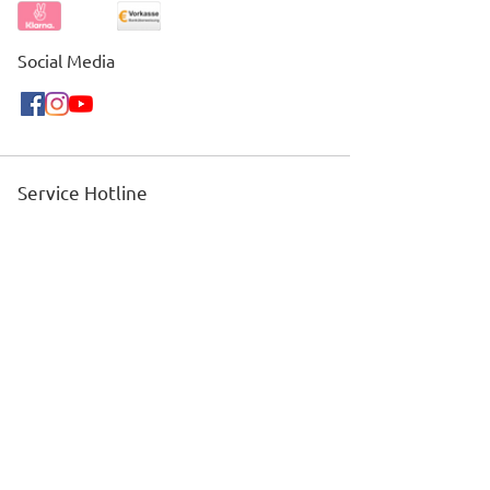
Social Media
Service Hotline
Telefonische Unterstützung und
Beratung unter:
+41 44 240 05 05
Shop Service
Defektes Produkt
Nagelstudios mit unsere Produkten
Kontakt
Rückgabe
Informationen